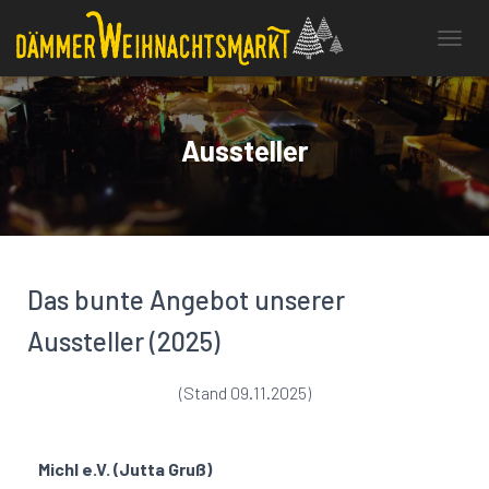
N
A
V
I
G
Aussteller
A
T
I
O
N
U
M
Das bunte Angebot unserer
S
C
Aussteller (2025)
H
A
L
(Stand 09.11.2025)
T
E
N
Michl e.V. (Jutta Gruß)