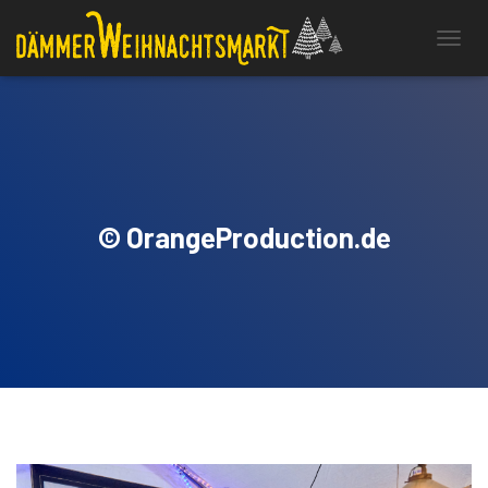
N
A
V
I
G
A
T
I
O
© OrangeProduction.de
N
U
M
S
C
H
A
L
T
E
N