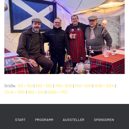
Größe:
150 × 150
|
300 × 200
|
750 × 500
|
750 × 500
|
1536 × 1024
|
2048 × 1365
|
360 × 240
|
2560 × 1707
START
PROGRAMM
AUSSTELLER
SPONSOREN